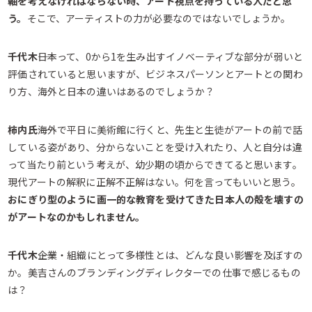
軸を考えなければならない時、アート視点を持っている人だと思
う。
そこで、アーティストの力が必要なのではないでしょうか。
千代木――
日本って、0から1を生み出すイノベーティブな部分が弱いと
評価されていると思いますが、ビジネスパーソンとアートとの関わ
り方、海外と日本の違いはあるのでしょうか？
柿内氏――
海外で平日に美術館に行くと、先生と生徒がアートの前で話
している姿があり、分からないことを受け入れたり、人と自分は違
って当たり前という考えが、幼少期の頃からできてると思います。
現代アートの解釈に正解不正解はない。何を言ってもいいと思う。
おにぎり型のように画一的な教育を受けてきた日本人の殻を壊すの
がアートなのかもしれません。
千代木――
企業・組織にとって多様性とは、どんな良い影響を及ぼすの
か。美吉さんのブランディングディレクターでの仕事で感じるもの
は？