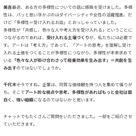
美吉――
最近、ある方の多様性についての話に感銘を受けました。多様
性は、パッと思い浮かぶのはダイバーシティや女性の活躍推進。だ
けど「多様性＝受け入れるお皿」とおっしゃっていました。
多様性が「共感し、色々な人や考え方を受け入れる」ということに
つながるのであれば、
受け入れる土壌づくり
が、私たちには必要で
す。アートは「考え方」であって、「アートの思考」を理解し受け
入れる土俵をつくることが多様性につながり、多様性が本来求めて
いる
「色々な人が掛け合わさって相乗効果を生み出す」＝共創を生
み出す
のではないでしょうか。
千代木――
そうですね。企業は、同質な価値観を持つ人を集めて偏りが
ち。そこで
アート的な視点や思考、多様性があればもっと会社は面
白く、強い組織
になるのではないかと思います。
チャットでもたくさんご質問をいただきました。一部をご紹介させ
ていただきます。