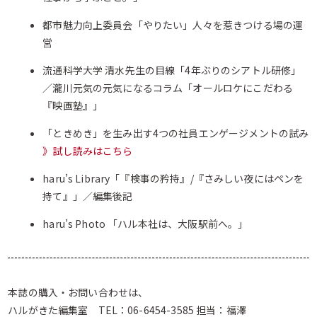
都市魅力向上委員会「やりたい」人々を惹きつける場の運
営
流通科学大学 清水先生の目線「4年ぶりのシアトル研修」
／瀧川元気の元気になるコラム「オールロケにこだわる
『映画塾』」
「ときめき」を生み出す4つの社員エンゲージメントの試み
》試し読みはこちら
haru’s Library「『検事の矜持』/『さみしい夜にはペンを
持て』」／編集後記
haru’s Photo 「ハル本社は、大阪駅前へ。」
本誌の購入・お問い合わせは、
ハルがきた編集室 TEL：06-6454-3585 担当：福澤