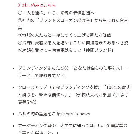
》試し読みはこちら
①「人を運ぶ」から、沿線の価値創造へ
②社内の「ブランドスローガン総選挙」から生まれた合言
葉
③地域の人たちと一緒につくり上げる新たな価値
④沿線に愛着ある人を増やすことが南海電鉄のあるべき姿
⑤対談を受けて – 南海電鉄らしい「仲間ブランド」
ブランディングふたたび⑨ 「あなたは自らの仕事をストー
リーとして語れますか？」
クローズアップ（学校ブランディング支援）「100年の歴史
と誇りを、新たな価値へ。」（学校法人村井学園 立川女子
高等学校）
ハルの旬の話題をご紹介 haru’s news
マーケティング考⑨「大学生に知ってほしい。企画営業の
仕事から学ぶこと。」