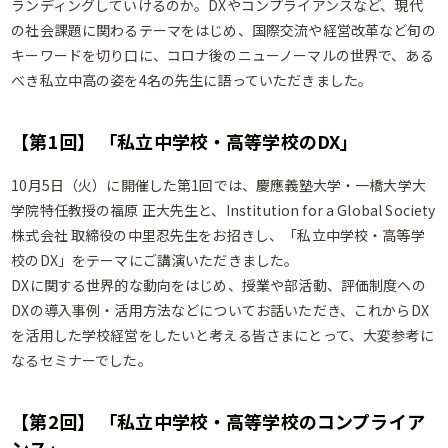
ランディングしていけるのか。DXやコンプライアンスなど、現代
の社会課題に関わるテーマをはじめ、国際交流や経営改革など旬の
キーワードを切り口に、コロナ後のニューノーマルの世界で、ある
べき私立中高の姿を4名の先生に語っていただきました。
【第1回】 「私立中学校・高等学校のDX」
10月5日（火）に開催した第1回では、慶應義塾大学・一橋大学大
学院特任教授の福原 正大先生と、Institution for a Global Society
株式会社 取締役の中里忍先生をお招きし、「私立中学校・高等学
校のDX」をテーマにご講演いただきました。
DXに関する世界的な動向をはじめ、授業や部活動、評価制度への
DXの導入事例・活用方法などについてお話いただき、これからDX
を活用した学校経営をしたいと考える皆さまにとって、大変参考に
なるセミナーでした。
【第2回】 「私立中学校・高等学校のコンプライア