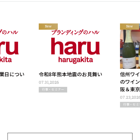
New
New
休業日につい
令和8年熊本地震のお見舞い
信州ワ
のワイン
07.31,2026
阪＆東
行事・セミナー
07.23,202
行事・セミ